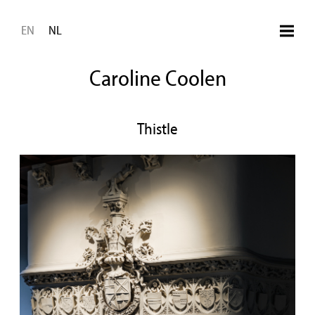
Overslaan en naar de inhoud ga
EN
NL
Caroline Coolen
Thistle